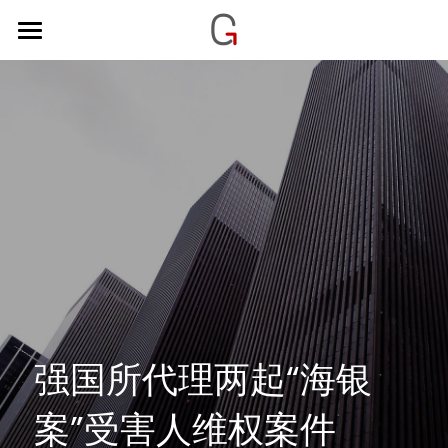
首页
强国文化
强国业务
强国平台
人才招聘
联系我们
搜索
强国所代理两起“海银
简体中文
案”受害人维权案件
简体中文